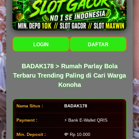
Reguler
Bonus New Member
Cashback Mingguan
5.000
Rp
Support 24 Jam
Nikmati
semua
DAFTAR SEKARANG
pasaran
togel
LOGIN
DAFTAR
resmi
Harga dalam Rupiah dan sudah termasuk biaya layanan
(HK,
SGP,
SDY,
BADAK178 > Rumah Parlay Bola
Macau)
Terbaru Trending Paling di Cari Warga
dengan
FAQ — Pertanyaan yang Sering
Konoha
bonus
harian
Diajukan
dan
cashback
Nama Situs :
BADAK178
Klik pertanyaan di bawah untuk membuka atau menutup
menarik.
jawabannya.
Payment :
⚡ Bank E-Wallet QRIS
Member
Pilih
VIP
Min. Deposit :
💸 Rp 10.000