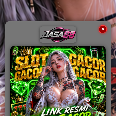
di berbagai jenis perangkat. Kehadiran komunitas Parlay
Bola Terbaru Trending yang aktif turut memberikan
pengalaman bermain yang lebih menyenangkan melalui
aktivitas mabar, berbagi strategi, hingga mengikuti beragam
event menarik yang rutin diselenggarakan oleh BADAK178.
×
Pembaruan sistem dan konten juga dilakukan secara
berkala untuk menghadirkan fitur-fitur Parlay Bola Terbaru
Trending terbaru sehingga pengalaman bermain tetap segar
dan kompetitif. Berkat dukungan teknologi modern, layanan
yang responsif, serta ekosistem gaming yang nyaman,
BADAK178 bersama platform Parlay Bola Terbaru Trending
menjadi salah satu destinasi favorit untuk menikmati hiburan
digital bersama para gamer Indonesia pada tahun 2026.
Rp
5.000
Pilih Paket Member
Member
Aktif