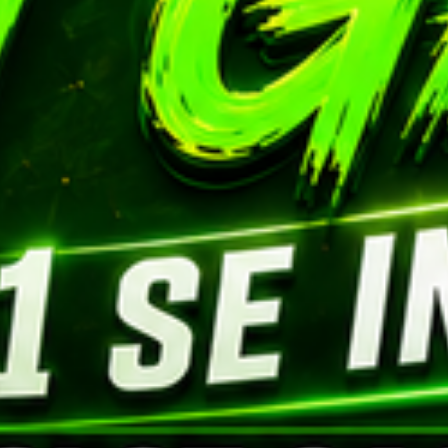
berupa tambahan saldo yang dihitung
berdasarkan persentase dari setoran awal.
Tenang
BADAK178
Untuk menjamin
Tujuannya adalah memberikan kesempatan bagi
kenyamanan pengguna, platform BADAK178
pengguna baru untuk mengeksplorasi berbagai
© All Rights Reserved BADAK178
menyediakan beberapa saluran komunikasi yang
Contact the BADAK178 Help Team
fitur BADAK178 tanpa harus menggunakan
biasanya beroperasi 24/7. Mengingat efisiensi
seluruh modal utama mereka.
adalah prioritas dalam ekosistem digital mereka,
berikut adalah cara-cara tercepat untuk
mendapatkan bantuan.
Review Member BADAK178
★★★★★
★★★
“Gak perlu banyak drama, daftar langsung
“Niatnya 
main BADAK178. Prediksi akurat, BADAK178
malah jad
benar-benar gacor. Kemarin baru saja cair
cepat, pr
Maxwin yang bikin saldo melambung tinggi.
bikin bin
Proses withdraw BADAK178 juga instan,
BADAK178 
benar-benar platform yang bisa diandalkan!”
cari yang